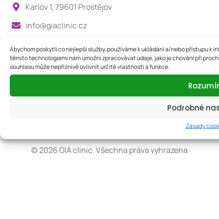
Karlov 1, 79601 Prostějov
info@giaclinic.cz
Abychom poskytli co nejlepší služby, používáme k ukládání a/nebo přístupu k in
těmito technologiemi nám umožní zpracovávat údaje, jako je chování při proc
Zavolejte nám
souhlasu může nepříznivě ovlivnit určité vlastnosti a funkce.
Rádi vám poskytneme všechny potřebné informace a
zodpovíme vaše dotazy.
Rozum
Podrobné na
+420 776 008 004
Zásady cook
© 2026 GIA clinic. Všechna práva vyhrazena