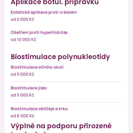
Aplikace botul. přípravků
Estetická aplikace proti vráskám
od 5 000 Kč
Ošetření proti hyperhidróze
od 10 000 Kč
Biostimulace polynukleotidy
Biostimulace očního okolí
od 5 000 Kč
Biostimulace jizev
od 5 000 Kč
Biostimulace obličeje a krku
od 6 000 Kč
Výplně na podporu přirozené