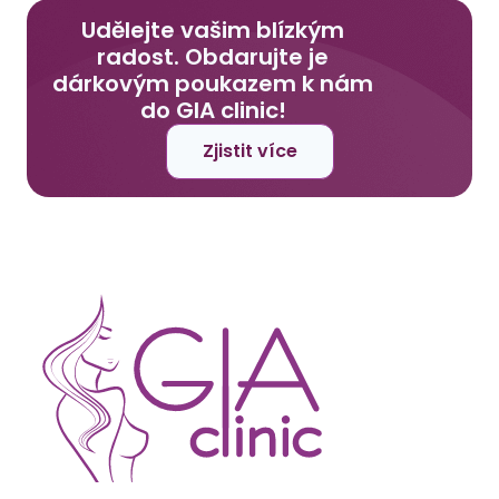
Udělejte vašim blízkým
radost. Obdarujte je
dárkovým poukazem k nám
do GIA clinic!
Zjistit více