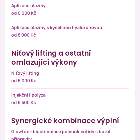
Aplikace plazmy
od 6 000 Kč
Aplikace plazmy s kyselinou hyaluronovou
od 8 000 Kč
Niťový lifting a ostatní
omlazující výkony
Niťový lifting
od 6 000 Kč
Injekční lipolýza
od 6 500 Kč
Synergické kombinace výplní
Glowtox - biostimulace polynukleotidy s botul.
přípravky