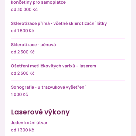
končetiny pro samoplátce
od 30 000 Kč
Sklerotizace přímá - včetně sklerotizační látky
od 1 500 Kč
Sklerotizace - pěnová
od 2 500 Kč
Ošetření metličkovitých varixů – laserem
od 2 500 Kč
Sonografie - ultrazvukové vyšetření
1 000 Kč
Laserové výkony
Jeden kožní útvar
od 1 300 Kč