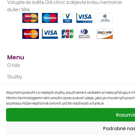
Vstupte do světa GIA clinic a objevte krásu harmonie
duše i těla.
Menu
O nás
Služby
Ceník
Abychom poskytli co nejlepší služby, používáme k ukládání a/nebo přístupu k in
těmito technologiemi nám umožní zpracovávat údaje, jako je chování při proc
Dárkové poukazy
souhlasu může nepříznivě ovlivnit určité vlastnosti a funkce.
Kontakt
Rozum
Whistleblowing
Podrobné na
Ochrana osobních údajů