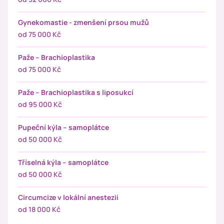
Gynekomastie - zmenšení prsou mužů
od 75 000 Kč
Paže – Brachioplastika
od 75 000 Kč
Paže – Brachioplastika s liposukcí
od 95 000 Kč
Pupeční kýla – samoplátce
od 50 000 Kč
Tříselná kýla – samoplátce
od 50 000 Kč
Circumcize v lokální anestezii
od 18 000 Kč