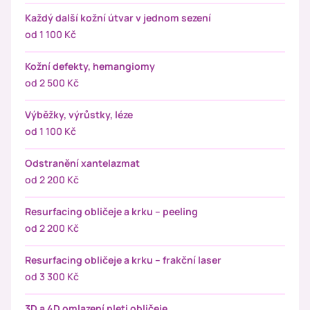
Každý další kožní útvar v jednom sezení
od 1 100 Kč
Kožní defekty, hemangiomy
od 2 500 Kč
Výběžky, výrůstky, léze
od 1 100 Kč
Odstranění xantelazmat
od 2 200 Kč
Resurfacing obličeje a krku – peeling
od 2 200 Kč
Resurfacing obličeje a krku – frakční laser
od 3 300 Kč
3D a 4D omlazení pleti obličeje