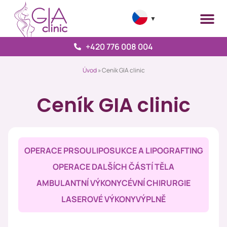
▼
+420 776 008 004
Úvod
»
Ceník GIA clinic
Ceník GIA clinic
OPERACE PRSOU
LIPOSUKCE A LIPOGRAFTING
OPERACE DALŠÍCH ČÁSTÍ TĚLA
AMBULANTNÍ VÝKONY
CÉVNÍ CHIRURGIE
LASEROVÉ VÝKONY
VÝPLNĚ