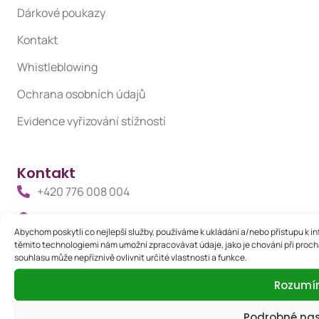
Dárkové poukazy
Kontakt
Whistleblowing
Ochrana osobních údajů
Evidence vyřizování stížností
Kontakt
+420 776 008 004
Karlov 1, 79601 Prostějov
Abychom poskytli co nejlepší služby, používáme k ukládání a/nebo přístupu k in
info@giaclinic.cz
těmito technologiemi nám umožní zpracovávat údaje, jako je chování při proc
souhlasu může nepříznivě ovlivnit určité vlastnosti a funkce.
Rozum
Zavolejte nám
Rádi vám poskytneme všechny potřebné informace a
Podrobné na