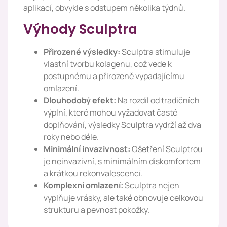
aplikací, obvykle s odstupem několika týdnů.
Výhody Sculptra
Přirozené výsledky:
Sculptra stimuluje
vlastní tvorbu kolagenu, což vede k
postupnému a přirozeně vypadajícímu
omlazení.
Dlouhodobý efekt:
Na rozdíl od tradičních
výplní, které mohou vyžadovat časté
doplňování, výsledky Sculptra vydrží až dva
roky nebo déle.
Minimální invazivnost:
Ošetření Sculptrou
je neinvazivní, s minimálním diskomfortem
a krátkou rekonvalescencí.
Komplexní omlazení:
Sculptra nejen
vyplňuje vrásky, ale také obnovuje celkovou
strukturu a pevnost pokožky.