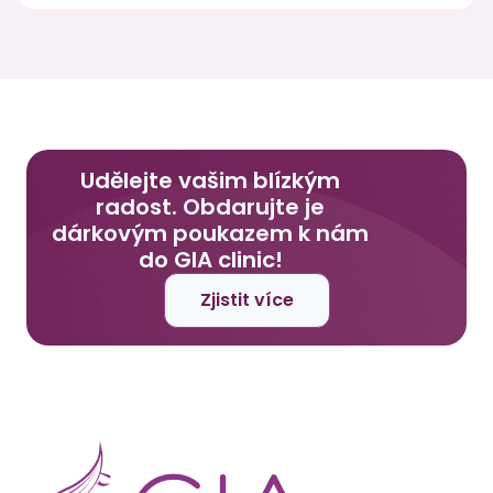
Udělejte vašim blízkým
radost. Obdarujte je
dárkovým poukazem k nám
do GIA clinic!
Zjistit více