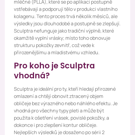
mléčné (PLLA), které se po aplikaci postupně
vstřebávají a podporují tělo v produkci vlastního
kolagenu. Tento proces trvá několik měsíců, ale
výsledky jsou dlouhodobé a postupně se zlepšují.
Sculptra nefunguje jako tradiční výplně, které
okamžitě vyplní vrásky; místo toho obnovuje
strukturu pokožky zevnitř, což vede k
přirozenějšímu a mladistvému vzhledu.
Pro koho je Sculptra
vhodná?
Sculptra je ideální pro ty, kteří hledají přirozené
omlazení a chtějí obnovit ztracený objem
obličeje bez výrazného nebo náhlého efektu. Je
vhodná pro všechny typy pleti a může být
použita k ošetření vrásek, povislé pokožky, a
dokonce i pro zlepšení kontur obličeje.
Nejlepších výsledků je dosaženo po sérii 2